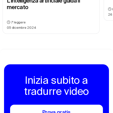
L'intelligenza artificiale guida il 
mercato
26
7
leggere
05 dicembre 2024
Inizia subito a
tradurre video
Prova gratis