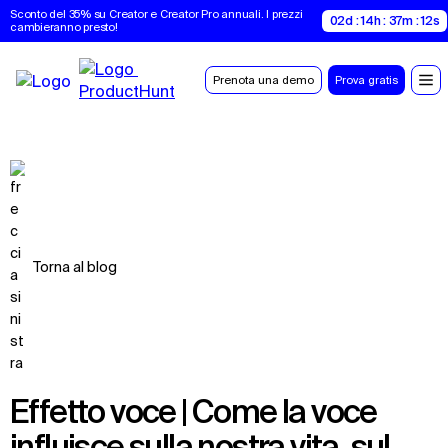
Sconto del 35% su Creator e Creator Pro annuali. I prezzi 
02d : 14h : 37m : 11s
cambieranno presto!
Prenota una demo
Prova gratis
Torna al blog
Effetto voce | Come la voce
influisce sulla nostra vita, sul