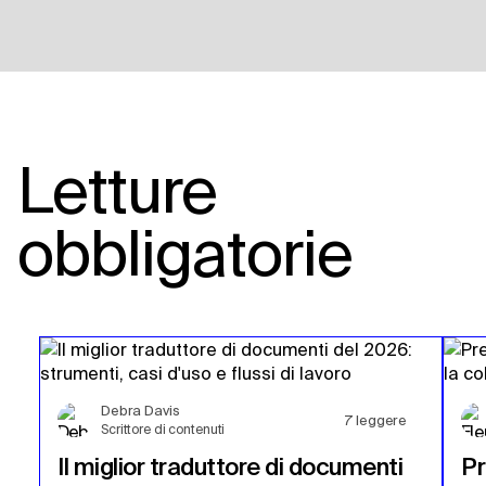
Letture
obbligatorie
Debra Davis
7
leggere
Scrittore di contenuti
Il miglior traduttore di documenti
Pr