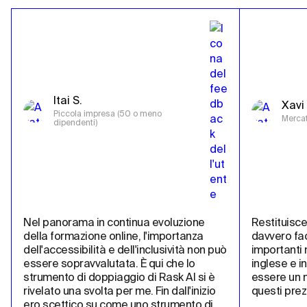
Itai S.
Xavi 
Piccola impresa (50 o meno 
Mercat
dipendenti)
Nel panorama in continua evoluzione 
Restituisce 
della formazione online, l'importanza 
davvero fac
dell'accessibilità e dell'inclusività non può 
importanti m
essere sopravvalutata. È qui che lo 
inglese e i
strumento di doppiaggio di Rask AI si è 
essere un m
rivelato una svolta per me. Fin dall'inizio 
questi prez
ero scettico su come uno strumento di 