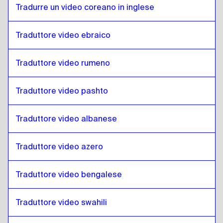
Tradurre un video coreano in inglese
Sloveno
a
Spagnolo colombiano
Spagnolo colombiano
a
Sloveno
Traduttore video ebraico
Sloveno
a
Polacco
Polacco
a
Sloveno
Traduttore video rumeno
Sloveno
a
Croato
Croato
a
Sloveno
Traduttore video pashto
Sloveno
a
Spagnolo cubano
Spagnolo cubano
a
Sloveno
Traduttore video albanese
Sloveno
a
Spagnolo ecuadoregno
Traduttore video azero
Spagnolo ecuadoregno
a
Sloveno
Sloveno
a
Estone
Traduttore video bengalese
Estone
a
Sloveno
Sloveno
a
Amarico etiope
Traduttore video swahili
Amarico etiope
a
Sloveno