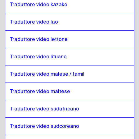
Traduttore video kazako
Sloveno
a
Lao
Lao
a
Sloveno
Traduttore video lao
Sloveno
a
Lettone
Lettone
a
Sloveno
Traduttore video lettone
Sloveno
a
Lituano
Traduttore video lituano
Lituano
a
Sloveno
Sloveno
a
Malese Malese / Tamil
Traduttore video malese / tamil
Malese Malese / Tamil
a
Sloveno
Traduttore video maltese
Sloveno
a
Maltese
Maltese
a
Sloveno
Traduttore video sudafricano
Sloveno
a
Sudafricano
Sudafricano
a
Sloveno
Traduttore video sudcoreano
Sloveno
a
Corea del Sud