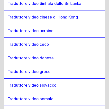
Corea del Sud
a
Sloveno
Traduttore video Sinhala dello Sri Lanka
Sloveno
a
Spagnolo
Spagnolo
a
Sloveno
Traduttore video cinese di Hong Kong
Sloveno
a
Sri Lanka Sinhala / Tamil
Traduttore video ucraino
Sri Lanka Sinhala / Tamil
a
Sloveno
Sloveno
a
Cinese di Hong Kong
Traduttore video ceco
Cinese di Hong Kong
a
Sloveno
Sloveno
Traduttore video danese
a
Turco
Turco
a
Sloveno
Traduttore video greco
Sloveno
a
Ucraino
Ucraino
a
Sloveno
Traduttore video slovacco
Sloveno
a
Ceca
Ceca
a
Sloveno
Traduttore video somalo
Sloveno
a
Danese