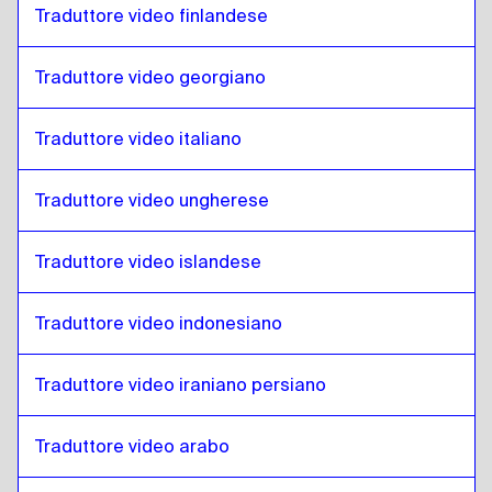
Traduttore video finlandese
Sloveno
a
Hindi
Hindi
a
Sloveno
Traduttore video georgiano
Sloveno
a
Indonesiano giavanese / sundanese
Indonesiano giavanese / sundanese
a
Sloveno
Traduttore video italiano
Sloveno
a
Persiano iraniano
Traduttore video ungherese
Persiano iraniano
a
Sloveno
Sloveno
a
Arabo iracheno
Traduttore video islandese
Arabo iracheno
a
Sloveno
Sloveno
a
Portoghese
Traduttore video indonesiano
Portoghese
a
Sloveno
Traduttore video iraniano persiano
Sloveno
a
Kazako
Kazako
a
Sloveno
Traduttore video arabo
Sloveno
a
Inglese keniota / Swahili
Inglese keniota / Swahili
a
Sloveno