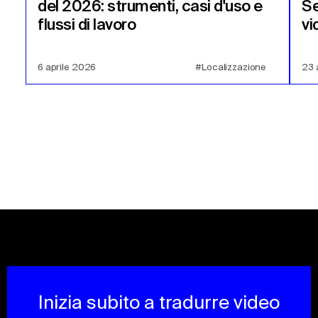
del 2026: strumenti, casi d'uso e
Se
flussi di lavoro
vi
6 aprile 2026
#Localizzazione
23 
Inizia subito a tradurre video