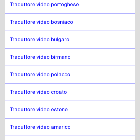
Traduttore video portoghese
Sloveno
a
Filippino Inglese / Filippino
Filippino Inglese / Filippino
a
Sloveno
Traduttore video bosniaco
Sloveno
a
Finlandese
Finlandese
a
Sloveno
Traduttore video bulgaro
Sloveno
a
Francese
Francese
a
Sloveno
Traduttore video birmano
Sloveno
a
Georgiano
Traduttore video polacco
Georgiano
a
Sloveno
Sloveno
a
Italiano
Traduttore video croato
Italiano
a
Sloveno
Sloveno
a
Ungherese
Traduttore video estone
Ungherese
a
Sloveno
Traduttore video amarico
Sloveno
a
Islandese
Islandese
a
Sloveno