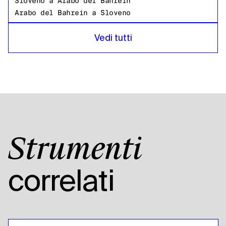
Sloveno
a
Arabo del Bahrein
Arabo del Bahrein
a
Sloveno
Sloveno
a
Bangladeshi Bengalese
Vedi tutti
Bangladeshi Bengalese
a
Sloveno
Sloveno
a
Russo
Russo
a
Sloveno
Sloveno
a
Tanzania
Tanzania
a
Sloveno
Sloveno
a
Inglese americano
Strumenti
Inglese americano
a
Sloveno
Sloveno
a
Arabo egiziano
correlati
Arabo egiziano
a
Sloveno
Sloveno
a
Spagnolo boliviano
Spagnolo boliviano
a
Sloveno