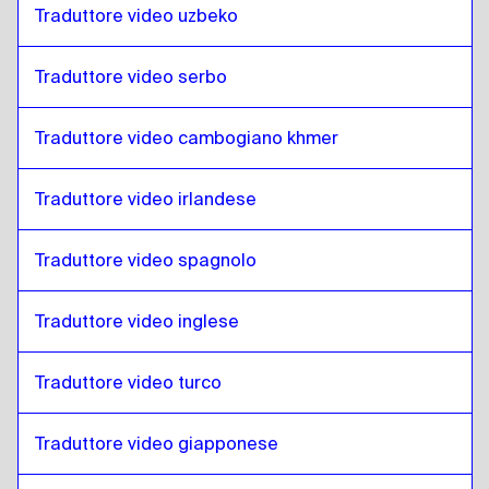
Danese
a
Sloveno
Traduttore video uzbeko
Sloveno
a
Tedesco
Traduttore video serbo
Tedesco
a
Sloveno
Sloveno
a
Greco
Traduttore video cambogiano khmer
Greco
a
Sloveno
Sloveno
a
Slovacco
Traduttore video irlandese
Slovacco
a
Sloveno
Traduttore video spagnolo
Sloveno
a
Giapponese
Giapponese
a
Sloveno
Traduttore video inglese
Sloveno
a
Ebraico
Ebraico
a
Sloveno
Traduttore video turco
Sloveno
a
Somalo
Somalo
a
Sloveno
Traduttore video giapponese
Sloveno
a
Arabo del Qatar