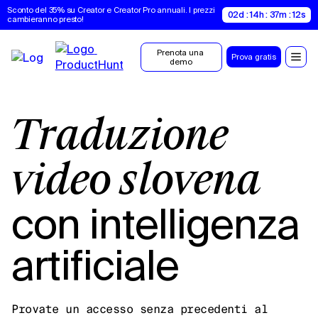
Sconto del 35% su Creator e Creator Pro annuali. I prezzi 
02d : 14h : 37m : 11s
cambieranno presto!
Prenota una 
Prova gratis
demo
Traduzione
video slovena
con intelligenza
artificiale
Provate un accesso senza precedenti al