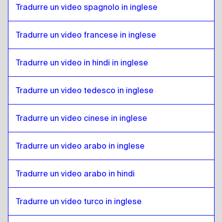
Sloveno
a
Portoghese brasiliano
Tradurre un video spagnolo in inglese
Portoghese brasiliano
a
Sloveno
Tradurre un video francese in inglese
Sloveno
a
Inglese britannico
Inglese britannico
a
Sloveno
Tradurre un video in hindi in inglese
Sloveno
a
Bulgaro
Bulgaro
a
Sloveno
Tradurre un video tedesco in inglese
Sloveno
a
Bosniaco
Bosniaco
a
Sloveno
Tradurre un video cinese in inglese
Sloveno
a
Birmano
Birmano
a
Sloveno
Tradurre un video arabo in inglese
Sloveno
a
Spagnolo cileno
Tradurre un video arabo in hindi
Spagnolo cileno
a
Sloveno
Sloveno
a
Cinese
Tradurre un video turco in inglese
Cinese
a
Sloveno