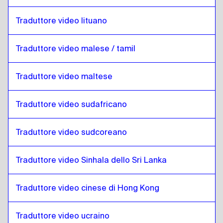
Tedesco
a
Lituano
Traduttore video lituano
Lituano
a
Tedesco
Tedesco
a
Malese Malese / Tamil
Traduttore video malese / tamil
Malese Malese / Tamil
a
Tedesco
Traduttore video maltese
Tedesco
a
Maltese
Maltese
a
Tedesco
Traduttore video sudafricano
Tedesco
a
Sudafricano
Sudafricano
a
Tedesco
Traduttore video sudcoreano
Tedesco
a
Corea del Sud
Corea del Sud
a
Tedesco
Traduttore video Sinhala dello Sri Lanka
Tedesco
a
Spagnolo
Spagnolo
a
Tedesco
Traduttore video cinese di Hong Kong
Tedesco
a
Sri Lanka Sinhala / Tamil
Traduttore video ucraino
Sri Lanka Sinhala / Tamil
a
Tedesco