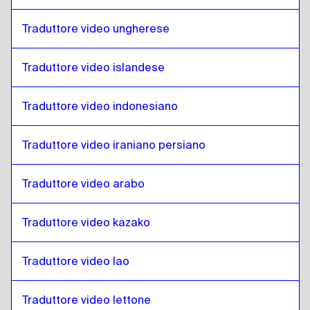
Tedesco
a
Persiano iraniano
Traduttore video ungherese
Persiano iraniano
a
Tedesco
Tedesco
a
Arabo iracheno
Traduttore video islandese
Arabo iracheno
a
Tedesco
Tedesco
a
Portoghese
Traduttore video indonesiano
Portoghese
a
Tedesco
Traduttore video iraniano persiano
Tedesco
a
Kazako
Kazako
a
Tedesco
Traduttore video arabo
Tedesco
a
Inglese keniota / Swahili
Inglese keniota / Swahili
a
Tedesco
Traduttore video kazako
Tedesco
a
Lao
Lao
a
Tedesco
Traduttore video lao
Tedesco
a
Lettone
Lettone
a
Tedesco
Traduttore video lettone