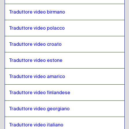
Tedesco
a
Francese
Francese
a
Tedesco
Traduttore video birmano
Tedesco
a
Georgiano
Traduttore video polacco
Georgiano
a
Tedesco
Tedesco
a
Italiano
Traduttore video croato
Italiano
a
Tedesco
Tedesco
a
Ungherese
Traduttore video estone
Ungherese
a
Tedesco
Traduttore video amarico
Tedesco
a
Islandese
Islandese
a
Tedesco
Traduttore video finlandese
Tedesco
a
Hindi
Hindi
a
Tedesco
Traduttore video georgiano
Tedesco
a
Indonesiano giavanese / sundanese
Indonesiano giavanese / sundanese
a
Tedesco
Traduttore video italiano