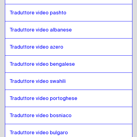
Tedesco
a
Croato
Croato
a
Tedesco
Traduttore video pashto
Tedesco
a
Spagnolo cubano
Spagnolo cubano
a
Tedesco
Traduttore video albanese
Tedesco
a
Spagnolo ecuadoregno
Traduttore video azero
Spagnolo ecuadoregno
a
Tedesco
Tedesco
a
Estone
Traduttore video bengalese
Estone
a
Tedesco
Tedesco
a
Amarico etiope
Traduttore video swahili
Amarico etiope
a
Tedesco
Traduttore video portoghese
Tedesco
a
Filippino Inglese / Filippino
Filippino Inglese / Filippino
a
Tedesco
Traduttore video bosniaco
Tedesco
a
Finlandese
Finlandese
a
Tedesco
Traduttore video bulgaro