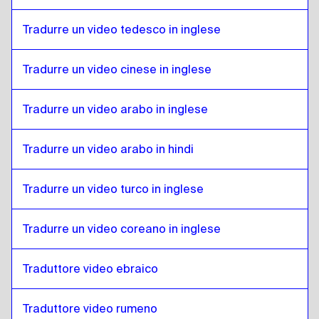
Bulgaro
a
Tedesco
Tradurre un video tedesco in inglese
Tedesco
a
Bosniaco
Bosniaco
a
Tedesco
Tradurre un video cinese in inglese
Tedesco
a
Birmano
Birmano
a
Tedesco
Tradurre un video arabo in inglese
Tedesco
a
Spagnolo cileno
Tradurre un video arabo in hindi
Spagnolo cileno
a
Tedesco
Tedesco
a
Cinese
Tradurre un video turco in inglese
Cinese
a
Tedesco
Tradurre un video coreano in inglese
Tedesco
a
Spagnolo colombiano
Spagnolo colombiano
a
Tedesco
Traduttore video ebraico
Tedesco
a
Polacco
Polacco
a
Tedesco
Traduttore video rumeno