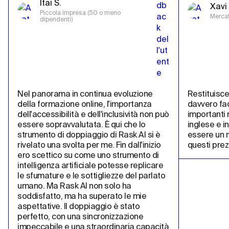
Itai S.
Xavi 
Piccola impresa (50 o meno 
Mercat
dipendenti)
Nel panorama in continua evoluzione 
Restituisce 
della formazione online, l'importanza 
davvero fac
dell'accessibilità e dell'inclusività non può 
importanti m
essere sopravvalutata. È qui che lo 
inglese e i
strumento di doppiaggio di Rask AI si è 
essere un m
rivelato una svolta per me. Fin dall'inizio 
questi prez
ero scettico su come uno strumento di 
intelligenza artificiale potesse replicare 
le sfumature e le sottigliezze del parlato 
umano. Ma Rask AI non solo ha 
soddisfatto, ma ha superato le mie 
aspettative. Il doppiaggio è stato 
perfetto, con una sincronizzazione 
impeccabile e una straordinaria capacità 