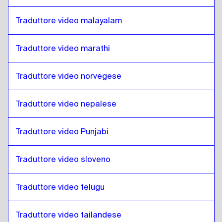
Mongolo
a
Tedesco
Traduttore video malayalam
Tedesco
a
Spagnolo venezuelano
Spagnolo venezuelano
a
Tedesco
Traduttore video marathi
Tedesco
a
Belga, olandese, francese
Belga, olandese, francese
a
Tedesco
Traduttore video norvegese
Tedesco
a
Spagnolo costaricano
Spagnolo costaricano
a
Tedesco
Traduttore video nepalese
Traduttore video Punjabi
Traduttore video sloveno
Traduttore video telugu
Traduttore video tailandese