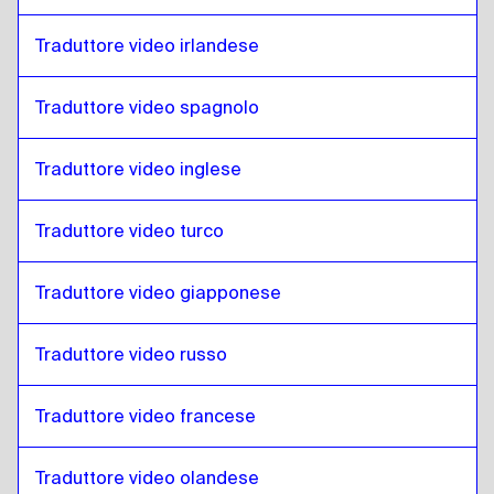
Tedesco
a
Giapponese
Traduttore video irlandese
Giapponese
a
Tedesco
Traduttore video spagnolo
Tedesco
a
Ebraico
Ebraico
a
Tedesco
Traduttore video inglese
Tedesco
a
Somalo
Somalo
a
Tedesco
Traduttore video turco
Tedesco
a
Arabo del Qatar
Arabo del Qatar
a
Tedesco
Traduttore video giapponese
Tedesco
a
Arabo saudita
Traduttore video russo
Arabo saudita
a
Tedesco
Tedesco
a
Uzbeko
Traduttore video francese
Uzbeko
a
Tedesco
Tedesco
a
Spagnolo argentino
Traduttore video olandese