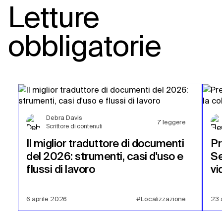
Letture
obbligatorie
Debra Davis
7
leggere
Scrittore di contenuti
Il miglior traduttore di documenti
Pr
del 2026: strumenti, casi d'uso e
Se
flussi di lavoro
vi
6 aprile 2026
#Localizzazione
23 