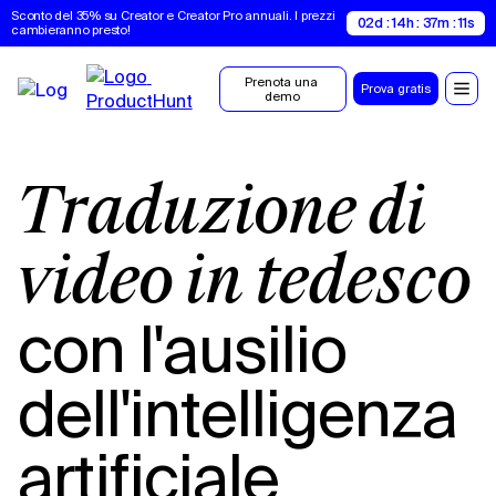
Sconto del 35% su Creator e Creator Pro annuali. I prezzi 
02d : 14h : 37m : 11s
cambieranno presto!
Prenota una 
Prova gratis
demo
Traduzione di
video in tedesco
con l'ausilio
dell'intelligenza
artificiale