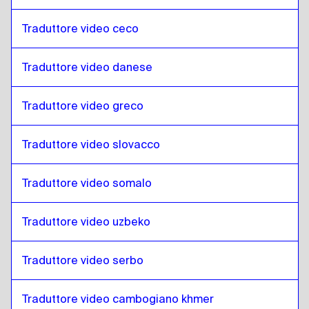
Tedesco
a
Cinese di Hong Kong
Traduttore video ceco
Cinese di Hong Kong
a
Tedesco
Tedesco
Traduttore video danese
a
Turco
Turco
a
Tedesco
Traduttore video greco
Tedesco
a
Ucraino
Ucraino
a
Tedesco
Traduttore video slovacco
Tedesco
a
Ceca
Ceca
a
Tedesco
Traduttore video somalo
Tedesco
a
Danese
Danese
a
Tedesco
Traduttore video uzbeko
Tedesco
a
Greco
Traduttore video serbo
Greco
a
Tedesco
Tedesco
a
Slovacco
Traduttore video cambogiano khmer
Slovacco
a
Tedesco