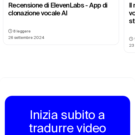
Recensione di ElevenLabs - App di 
Il
clonazione vocale AI
vo
s
8
leggere
26 settembre 2024
23 
Inizia subito a
tradurre video