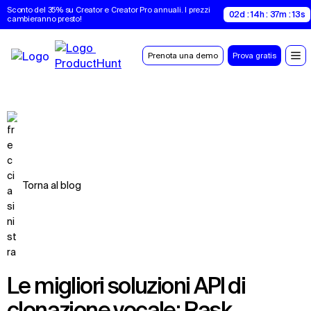
Sconto del 35% su Creator e Creator Pro annuali. I prezzi 
02d : 14h : 37m : 12s
cambieranno presto!
Prenota una demo
Prova gratis
Torna al blog
Le migliori soluzioni API di
clonazione vocale: Rask