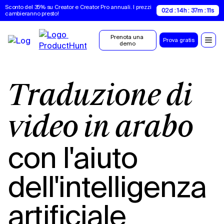
Sconto del 35% su Creator e Creator Pro annuali. I prezzi 
02d : 14h : 37m : 10s
cambieranno presto!
Prenota una 
Prova gratis
demo
Traduzione di
video in arabo
con l'aiuto
dell'intelligenza
artificiale