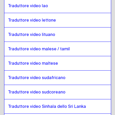
Inglese keniota / Swahili
a
Arabo iracheno
Traduttore video lao
Arabo iracheno
a
Lao
Lao
a
Arabo iracheno
Traduttore video lettone
Arabo iracheno
a
Lettone
Lettone
a
Arabo iracheno
Traduttore video lituano
Arabo iracheno
a
Lituano
Traduttore video malese / tamil
Lituano
a
Arabo iracheno
Arabo iracheno
a
Malese Malese / Tamil
Traduttore video maltese
Malese Malese / Tamil
a
Arabo iracheno
Traduttore video sudafricano
Arabo iracheno
a
Maltese
Maltese
a
Arabo iracheno
Traduttore video sudcoreano
Arabo iracheno
a
Sudafricano
Sudafricano
a
Arabo iracheno
Traduttore video Sinhala dello Sri Lanka
Arabo iracheno
a
Corea del Sud