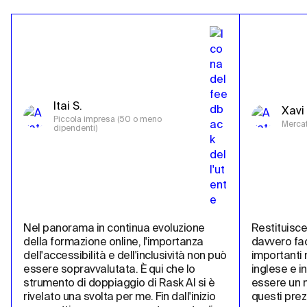
Itai S.
Xavi 
Piccola impresa (50 o meno 
Mercat
dipendenti)
Nel panorama in continua evoluzione 
Restituisce 
della formazione online, l'importanza 
davvero fac
dell'accessibilità e dell'inclusività non può 
importanti m
essere sopravvalutata. È qui che lo 
inglese e i
strumento di doppiaggio di Rask AI si è 
essere un m
rivelato una svolta per me. Fin dall'inizio 
questi prez