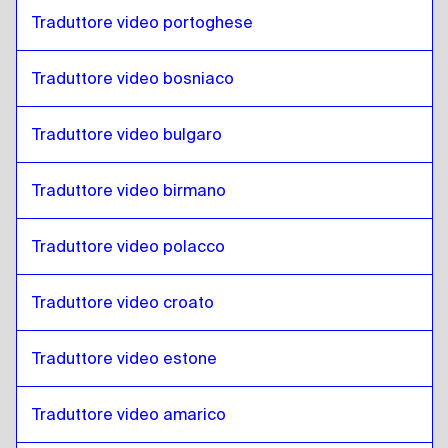
Traduttore video portoghese
Arabo iracheno
a
Filippino Inglese /
Filippino
Filippino Inglese / Filippino
a
Arabo
Traduttore video bosniaco
iracheno
Arabo iracheno
a
Finlandese
Traduttore video bulgaro
Finlandese
a
Arabo iracheno
Traduttore video birmano
Arabo iracheno
a
Francese
Francese
a
Arabo iracheno
Traduttore video polacco
Arabo iracheno
a
Georgiano
Georgiano
a
Arabo iracheno
Traduttore video croato
Arabo iracheno
a
Italiano
Italiano
a
Arabo iracheno
Traduttore video estone
Arabo iracheno
a
Ungherese
Ungherese
a
Arabo iracheno
Traduttore video amarico