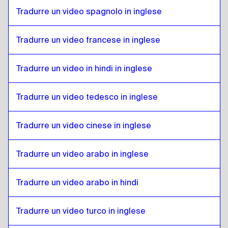
Arabo iracheno
a
Portoghese brasiliano
Tradurre un video spagnolo in inglese
Portoghese brasiliano
a
Arabo iracheno
Tradurre un video francese in inglese
Arabo iracheno
a
Inglese britannico
Inglese britannico
a
Arabo iracheno
Tradurre un video in hindi in inglese
Arabo iracheno
a
Bulgaro
Bulgaro
a
Arabo iracheno
Tradurre un video tedesco in inglese
Arabo iracheno
a
Bosniaco
Bosniaco
a
Arabo iracheno
Tradurre un video cinese in inglese
Arabo iracheno
a
Birmano
Birmano
a
Arabo iracheno
Tradurre un video arabo in inglese
Arabo iracheno
a
Spagnolo cileno
Tradurre un video arabo in hindi
Spagnolo cileno
a
Arabo iracheno
Arabo iracheno
a
Cinese
Tradurre un video turco in inglese
Cinese
a
Arabo iracheno