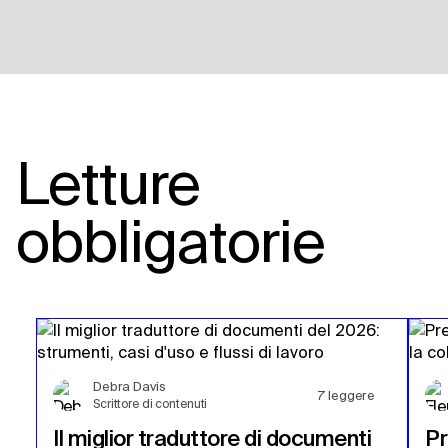
Letture
obbligatorie
Debra Davis
7
leggere
Scrittore di contenuti
Il miglior traduttore di documenti
Pr