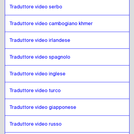
Danese
a
Arabo iracheno
Traduttore video serbo
Arabo iracheno
a
Tedesco
Traduttore video cambogiano khmer
Tedesco
a
Arabo iracheno
Arabo iracheno
a
Greco
Traduttore video irlandese
Greco
a
Arabo iracheno
Arabo iracheno
a
Slovacco
Traduttore video spagnolo
Slovacco
a
Arabo iracheno
Traduttore video inglese
Arabo iracheno
a
Giapponese
Giapponese
a
Arabo iracheno
Traduttore video turco
Arabo iracheno
a
Ebraico
Ebraico
a
Arabo iracheno
Traduttore video giapponese
Arabo iracheno
a
Somalo
Somalo
a
Arabo iracheno
Traduttore video russo
Arabo iracheno
a
Arabo del Qatar