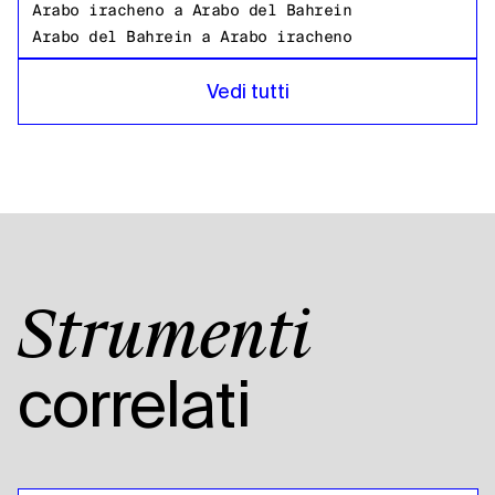
Arabo iracheno
a
Arabo del Bahrein
Arabo del Bahrein
a
Arabo iracheno
Arabo iracheno
a
Bangladeshi Bengalese
Vedi tutti
Bangladeshi Bengalese
a
Arabo iracheno
Arabo iracheno
a
Russo
Russo
a
Arabo iracheno
Arabo iracheno
a
Tanzania
Tanzania
a
Arabo iracheno
Arabo iracheno
a
Inglese americano
Strumenti
Inglese americano
a
Arabo iracheno
Arabo iracheno
a
Arabo egiziano
correlati
Arabo egiziano
a
Arabo iracheno
Arabo iracheno
a
Spagnolo boliviano
Spagnolo boliviano
a
Arabo iracheno