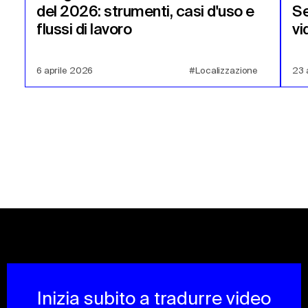
del 2026: strumenti, casi d'uso e
Se
flussi di lavoro
vi
6 aprile 2026
#Localizzazione
23 
Inizia subito a tradurre video