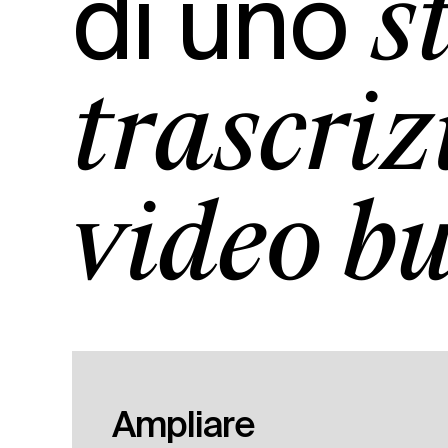
di uno
s
trascriz
video b
Ampliare