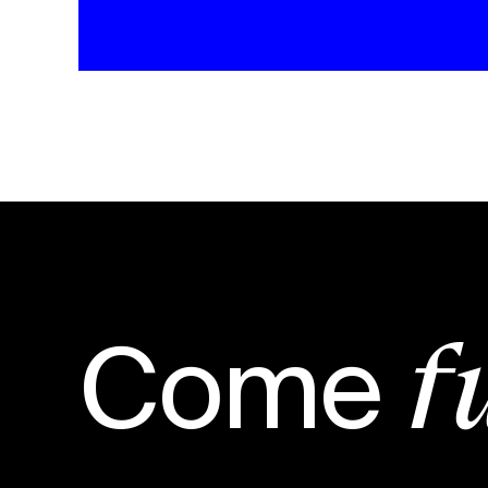
Come
f