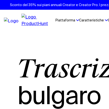
Sconto del 35% sui piani annuali Creator e Creator Pro. I prezzi
Piattaforma
Caratteristiche
Trascri
bulgaro