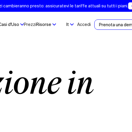
 cambieranno presto: assicuratevi le tariffe attuali su tutti i piani.
Casi d'Uso
Prezzi
Risorse
It
Accedi
Prenota una de
zione in