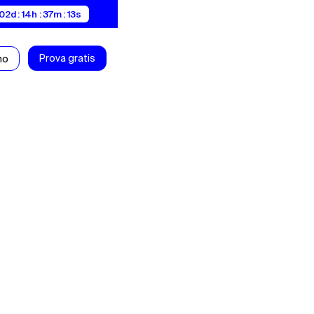
02d : 14h : 37m : 12s
Prova gratis
mo