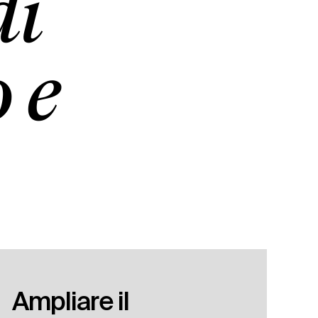
di
 e
Ampliare il