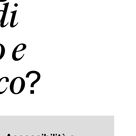
di
 e
?
co