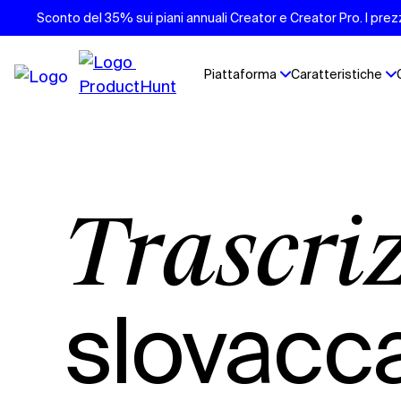
Sconto del 35% sui piani annuali Creator e Creator Pro. I prezzi
Piattaforma
Caratteristiche
Trascri
slovacc