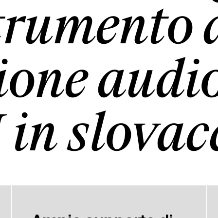
trumento 
ione audio
 in slovac