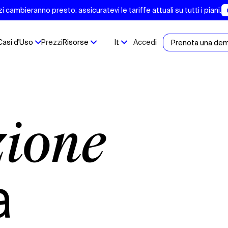
 cambieranno presto: assicuratevi le tariffe attuali su tutti i piani.
Casi d'Uso
Prezzi
Risorse
It
Accedi
Prenota una de
zione
a