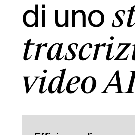
di uno
s
trascriz
video AI