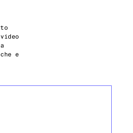
ato
 video
za
iche e