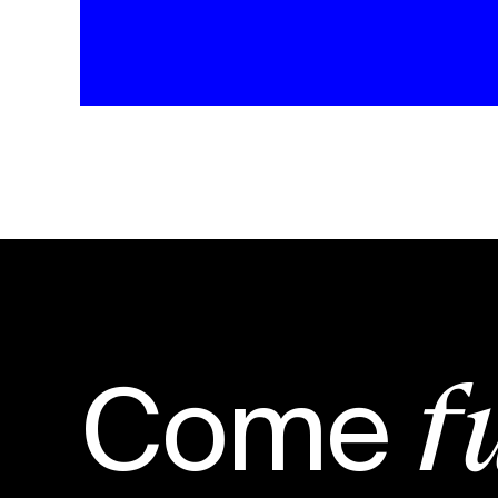
Come
f