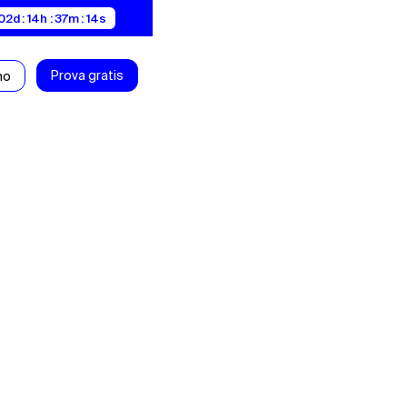
02d : 14h : 37m : 13s
Prova gratis
mo