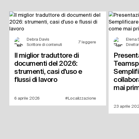
Debra Davis
Elena 
7
leggere
Scrittore di contenuti
Diretto
Il miglior traduttore di
Present
documenti del 2026:
Teamsp
strumenti, casi d'uso e
Semplifi
flussi di lavoro
collabo
mai prim
6 aprile 2026
#Localizzazione
23 aprile 20