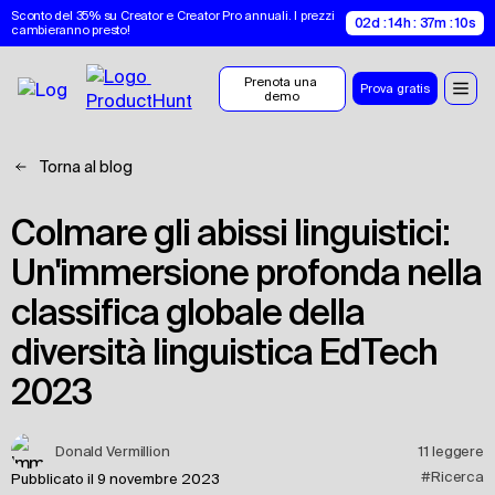
Sconto del 35% su Creator e Creator Pro annuali. I prezzi 
02d : 14h : 37m : 10s
cambieranno presto!
Prenota una 
Prova gratis
demo
Torna al blog
Colmare gli abissi linguistici:
Un'immersione profonda nella
classifica globale della
diversità linguistica EdTech
2023
Donald Vermillion
11
leggere
#Ricerca
Pubblicato il 9 novembre 2023