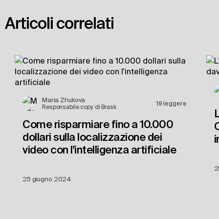
Articoli correlati
Maria Zhukova
19
leggere
Responsabile copy di Brask
L
Come risparmiare fino a 10.000 
C
dollari sulla localizzazione dei 
i
video con l'intelligenza artificiale
2
25 giugno 2024