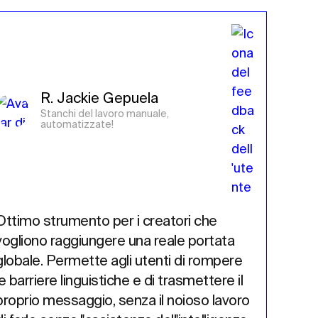
R. Jackie Gepuela
Stanchi del lavoro manuale, 
automatizzate!
Ottimo strumento per i creatori che 
OMG è 
vogliono raggiungere una reale portata 
soprat
globale. Permette agli utenti di rompere 
per un
le barriere linguistiche e di trasmettere il 
essere
proprio messaggio, senza il noioso lavoro 
noi cr