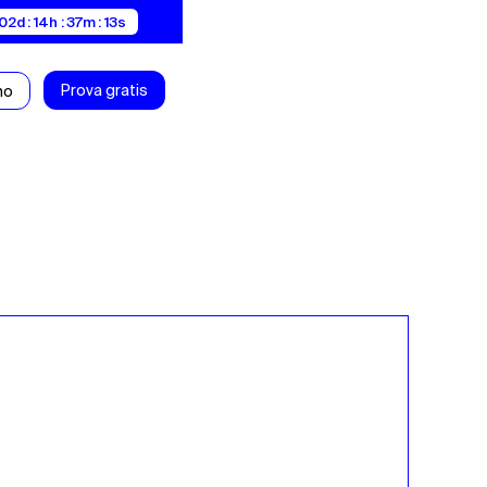
02d : 14h : 37m : 13s
Prova gratis
mo