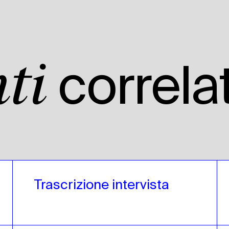
correlat
ti
Trascrizione intervista