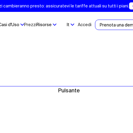
 cambieranno presto: assicuratevi le tariffe attuali su tutti i piani.
Casi d'Uso
Prezzi
Risorse
It
Accedi
Prenota una de