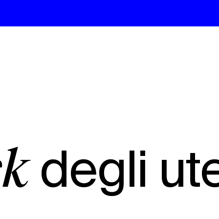
degli ute
ck