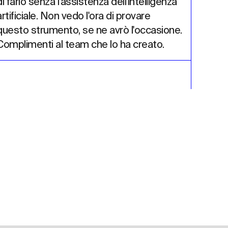
di farlo senza l'assistenza dell'intelligenza 
dovre
artificiale. Non vedo l'ora di provare 
tradut
questo strumento, se ne avrò l'occasione. 
stesso
Complimenti al team che lo ha creato.
abbiat
rivolu
conten