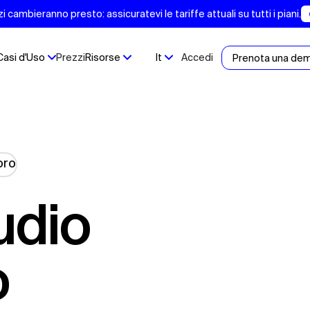
 cambieranno presto: assicuratevi le tariffe attuali su tutti i piani.
Casi d'Uso
Prezzi
Risorse
It
Accedi
Prenota una de
o