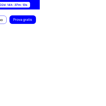
02d : 14h : 37m : 12s
Prova gratis
mo