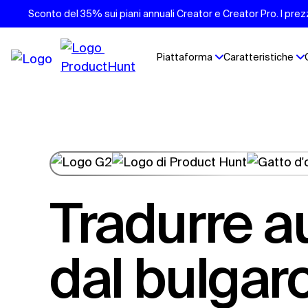
Sconto del 35% sui piani annuali Creator e Creator Pro. I prezzi
Piattaforma
Caratteristiche
Tradurre audio
dal bulgar