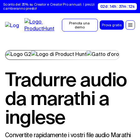
Sconto del 35% su Creator e Creator Pro annuali. I prezzi 
02d : 14h : 37m : 11s
cambieranno presto!
Prenota una 
Prova gratis
demo
Tradurre audio
da marathi a
inglese
Convertite rapidamente i vostri file audio Marathi