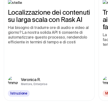
Localizzazione dei contenuti
T
su larga scala con Rask AI
a
fa
Hai bisogno di tradurre ore di audio e video al
giorno? La nostra solida API ti consente di
La 
automatizzare questo processo, rendendolo
fac
efficiente in termini di tempo e di costi
te
Veronica R.
Mentore, Enterprise
Istruzione
M