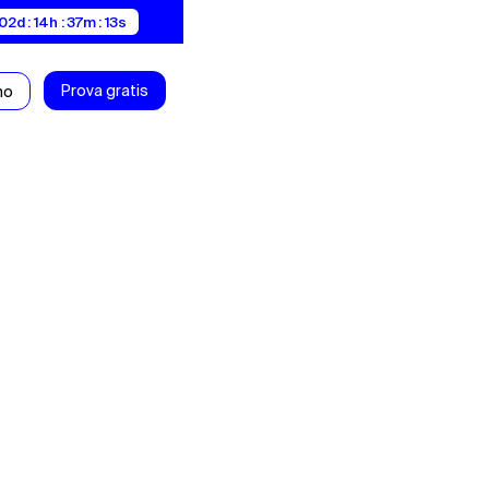
02d : 14h : 37m : 12s
Prova gratis
mo