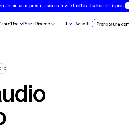
 cambieranno presto: assicuratevi le tariffe attuali su tutti i piani.
Casi d'Uso
Prezzi
Risorse
It
Accedi
Prenota una de
o