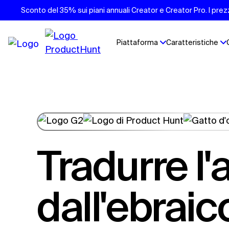
Sconto del 35% sui piani annuali Creator e Creator Pro. I prezzi
Piattaforma
Caratteristiche
Tradurre l'audio
dall'ebraic