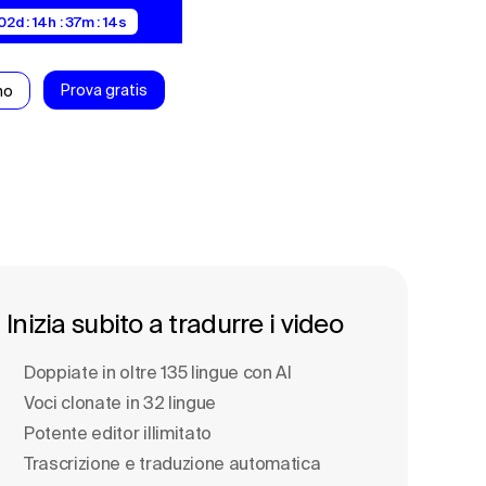
02d : 14h : 37m : 13s
Prova gratis
mo
Inizia subito a tradurre i video
Doppiate in oltre 135 lingue con Al
Voci clonate in 32 lingue
Potente editor illimitato
Trascrizione e traduzione automatica