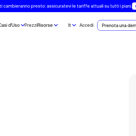
 cambieranno presto: assicuratevi le tariffe attuali su tutti i piani.
Casi d'Uso
Prezzi
Risorse
It
Accedi
Prenota una de