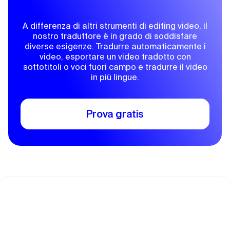
A differenza di altri strumenti di editing video, il
nostro traduttore è in grado di soddisfare
diverse esigenze. Tradurre automaticamente i
video, esportare un video tradotto con
sottotitoli o voci fuori campo e tradurre il video
in più lingue.
Prova gratis