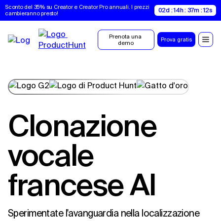
Sconto del 35% su Creator e Creator Pro annuali. I prezzi 
02d : 14h : 37m : 11s
cambieranno presto!
Prenota una 
Prova gratis
demo
Clonazione
vocale
francese AI
Sperimentate l'avanguardia nella localizzazione