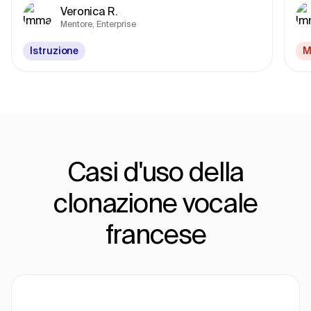
Veronica R.
Mentore, Enterprise
Istruzione
M
Casi d'uso della
clonazione vocale
francese