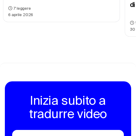
d
7
leggere
6 aprile 2026
30
Inizia subito a
tradurre video