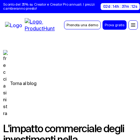
Sconto del 35% su Creator e Creator Pro annuali. I prezzi 
02d : 14h : 37m : 12s
cambieranno presto!
Prenota una demo
Prova gratis
Torna al blog
L'impatto commerciale degli
investimenti nella