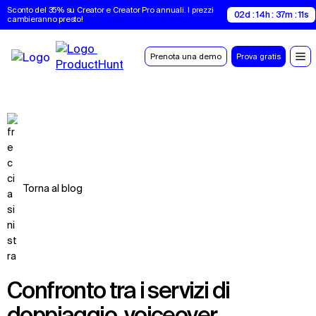
Sconto del 35% su Creator e Creator Pro annuali. I prezzi 
02d : 14h : 37m : 10s
cambieranno presto!
Prenota una demo
Prova gratis
Torna al blog
Confronto tra i servizi di
doppiaggio, voiceover,