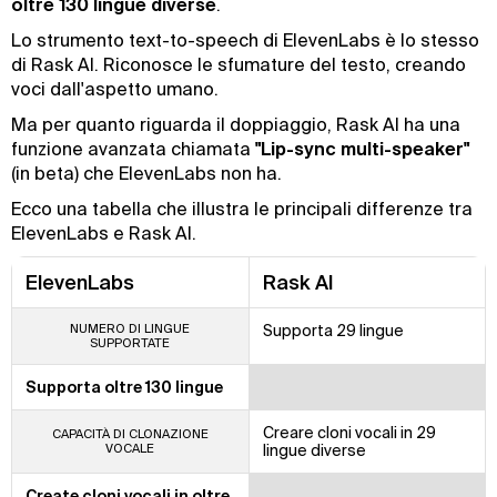
oltre 130 lingue diverse
.
Lo strumento text-to-speech di ElevenLabs è lo stesso
di Rask AI. Riconosce le sfumature del testo, creando
voci dall'aspetto umano.
Ma per quanto riguarda il doppiaggio, Rask AI ha una
funzione avanzata chiamata
"Lip-sync multi-speaker"
(in beta) che ElevenLabs non ha.
Ecco una tabella che illustra le principali differenze tra
ElevenLabs e Rask AI.
ElevenLabs
Rask AI
NUMERO DI LINGUE
Supporta 29 lingue
SUPPORTATE
Supporta oltre 130 lingue
Creare cloni vocali in 29
CAPACITÀ DI CLONAZIONE
VOCALE
lingue diverse
Create cloni vocali in oltre